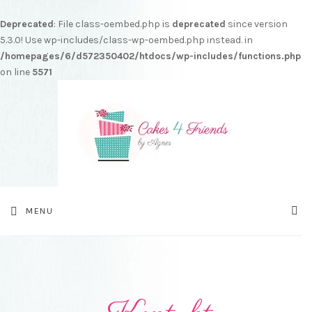
Deprecated
: File class-oembed.php is
deprecated
since version
5.3.0! Use wp-includes/class-wp-oembed.php instead. in
/homepages/6/d572350402/htdocs/wp-includes/functions.php
on line
5571
MENU
SEA