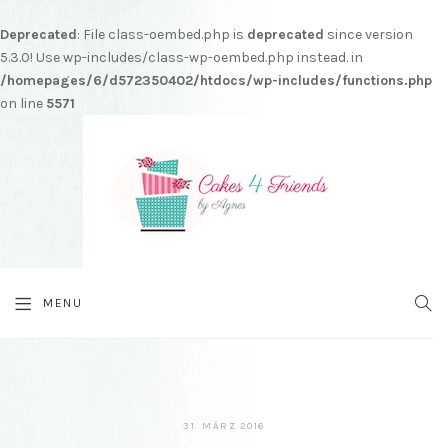
Deprecated
: File class-oembed.php is
deprecated
since version
5.3.0! Use wp-includes/class-wp-oembed.php instead. in
/homepages/6/d572350402/htdocs/wp-includes/functions.php
on line
5571
MENU
SEA
31. MÄRZ 2016