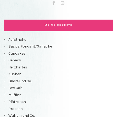
Facebook
Instagram
MEINE REZEPTE
Aufstriche
Basics Fondant/Ganache
Cupcakes
Gebäck
Herzhaftes
Kuchen
Liköre und Co.
Low Cab
Muffins
Plätzchen
Pralinen
Waffeln und Co.