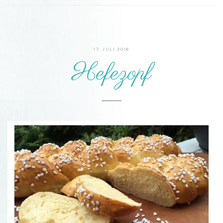
17.
17. JULI 2016
JULI
Hefezopf
2016