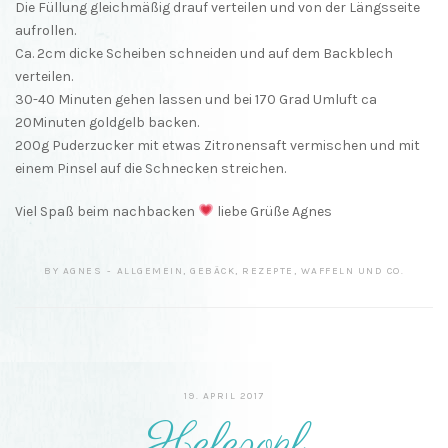
Die Füllung gleichmäßig drauf verteilen und von der Längsseite
aufrollen.
Ca. 2cm dicke Scheiben schneiden und auf dem Backblech
verteilen.
30-40 Minuten gehen lassen und bei 170 Grad Umluft ca
20Minuten goldgelb backen.
200g Puderzucker mit etwas Zitronensaft vermischen und mit
einem Pinsel auf die Schnecken streichen.
Viel Spaß beim nachbacken
liebe Grüße Agnes
BY
AGNES
ALLGEMEIN
,
GEBÄCK
,
REZEPTE
,
WAFFELN UND CO.
19. APRIL 2017
Hefezopf