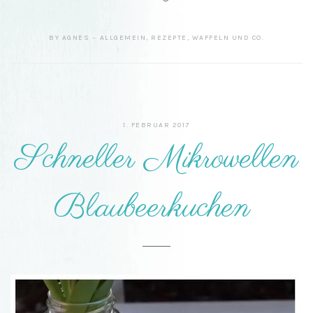
BY
AGNES
ALLGEMEIN
,
REZEPTE
,
WAFFELN UND CO.
1. FEBRUAR 2017
Schneller Mikrowellen
Blaubeerkuchen