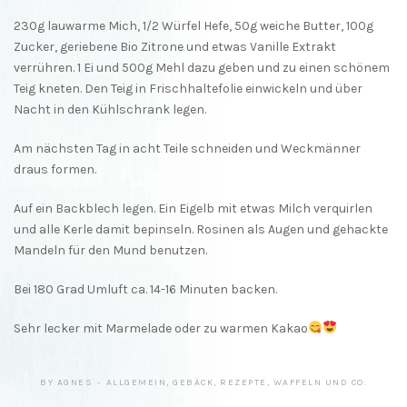
230g lauwarme Mich, 1/2 Würfel Hefe, 50g weiche Butter, 100g
Zucker, geriebene Bio Zitrone und etwas Vanille Extrakt
verrühren. 1 Ei und 500g Mehl dazu geben und zu einen schönem
Teig kneten. Den Teig in Frischhaltefolie einwickeln und über
Nacht in den Kühlschrank legen.
Am nächsten Tag in acht Teile schneiden und Weckmänner
draus formen.
Auf ein Backblech legen. Ein Eigelb mit etwas Milch verquirlen
und alle Kerle damit bepinseln. Rosinen als Augen und gehackte
Mandeln für den Mund benutzen.
Bei 180 Grad Umluft ca. 14-16 Minuten backen.
Sehr lecker mit Marmelade oder zu warmen Kakao
BY
AGNES
ALLGEMEIN
,
GEBÄCK
,
REZEPTE
,
WAFFELN UND CO.