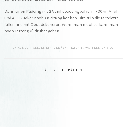
Dann einen Pudding mit 2 Vanillepuddingpulvern ,700ml Milch
und 4 EL Zucker nach Anleitung kochen. Direkt in die Tarteletts
füllen und mit Obst dekorieren. Wenn man möchte, kann man
noch Tortenguß drüber geben.
BY
AGNES
ALLGEMEIN
,
GEBÄCK
,
REZEPTE
,
WAFFELN UND CO.
Beitragsnavigation
ÄLTERE BEITRÄGE