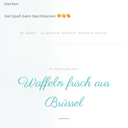
backen.
Viel Spaß beim Nachbacken
BY
AGNES
ALLGEMEIN
,
REZEPTE
,
WAFFELN UND CO.
17. FEBRUAR 2017
Waffeln frisch aus
Brüssel