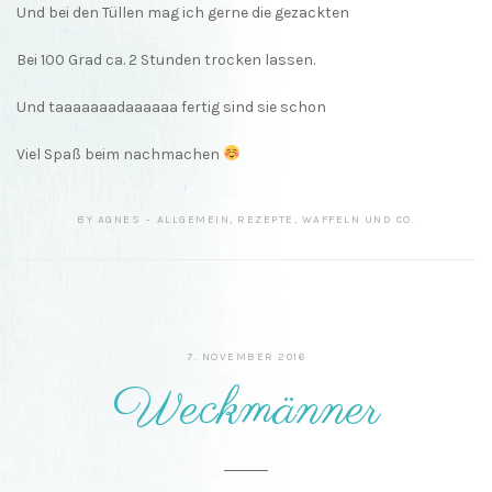
Und bei den Tüllen mag ich gerne die gezackten
Bei 100 Grad ca. 2 Stunden trocken lassen.
Und taaaaaaadaaaaaa fertig sind sie schon
Viel Spaß beim nachmachen
BY
AGNES
ALLGEMEIN
,
REZEPTE
,
WAFFELN UND CO.
7. NOVEMBER 2016
Weckmänner