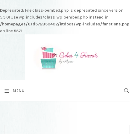
Deprecated
: File class-oembed.php is
deprecated
since version
5.3.0! Use wp-includes/class-wp-oembed.php instead. in
/homepages/6/d572350402/htdocs/wp-includes/functions.php
on line
5571
MENU
SEA