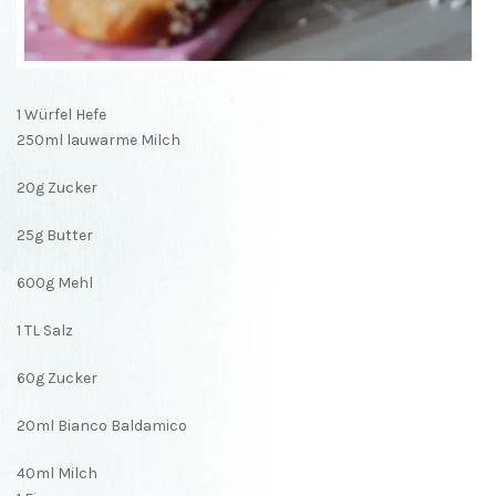
1 Würfel Hefe
250ml lauwarme Milch
20g Zucker
25g Butter
600g Mehl
1 TL Salz
60g Zucker
20ml Bianco Baldamico
40ml Milch