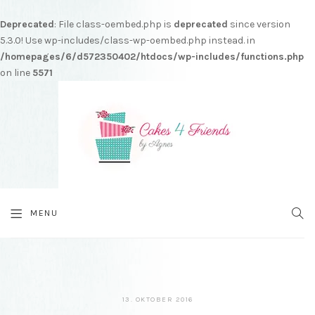
Deprecated
: File class-oembed.php is
deprecated
since version
5.3.0! Use wp-includes/class-wp-oembed.php instead. in
/homepages/6/d572350402/htdocs/wp-includes/functions.php
on line
5571
MENU
SEA
13.
13. OKTOBER 2016
OKTOBER