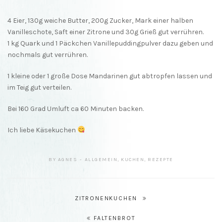
4 Eier, 130g weiche Butter, 200g Zucker, Mark einer halben
Vanilleschote, Saft einer Zitrone und 30g Grieß gut verrühren.
1 kg Quark und 1 Päckchen Vanillepuddingpulver dazu geben und
nochmals gut verrühren.
1 kleine oder 1 große Dose Mandarinen gut abtropfen lassen und
im Teig gut verteilen.
Bei 160 Grad Umluft ca 60 Minuten backen.
Ich liebe Käsekuchen
BY
AGNES
ALLGEMEIN
,
KUCHEN
,
REZEPTE
Beitragsnavigation
ZITRONENKUCHEN
FALTENBROT