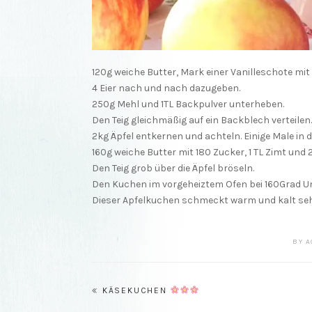
120g weiche Butter, Mark einer Vanilleschote mi
4 Eier nach und nach dazugeben.
250g Mehl und 1TL Backpulver unterheben.
Den Teig gleichmäßig auf ein Backblech verteilen.
2kg Äpfel entkernen und achteln. Einige Male in d
160g weiche Butter mit 180 Zucker, 1 TL Zimt und
Den Teig grob über die Äpfel bröseln.
Den Kuchen im vorgeheiztem Ofen bei 160Grad Um
Dieser Apfelkuchen schmeckt warm und kalt seh
BY
A
Beitragsnavigation
KÄSEKUCHEN