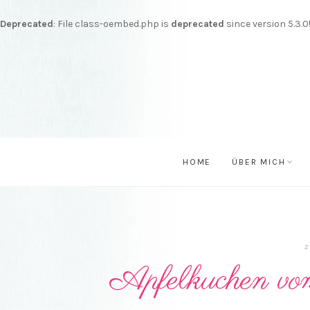
Deprecated
: File class-oembed.php is
deprecated
since version 5.3.
HOME
ÜBER MICH
2
Apfelkuchen vo