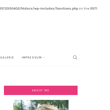
572350402/htdocs/wp-includes/functions.php
on line
5571
GALERIE
IMPRESSUM
SEARCH
ABOUT ME