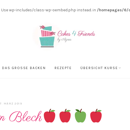
0! Use wp-includes/class-wp-oembed.php instead. in
/homepages/6/d
DAS GROSSE BACKEN
REZEPTE
ÜBERSICHT KURSE
7. MÄRZ 2019
m Blech