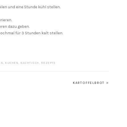
len und eine Stunde kühl stellen.
rieren.
eren dazu geben.
ochmal für 3 Stunden kalt stellen.
IN
,
KUCHEN
,
NACHTISCH
,
REZEPTE
KARTOFFELBROT