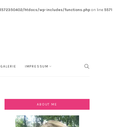
572350402/htdocs/wp-includes/functions.php
on line
5571
GALERIE
IMPRESSUM
SEARCH
ABOUT ME