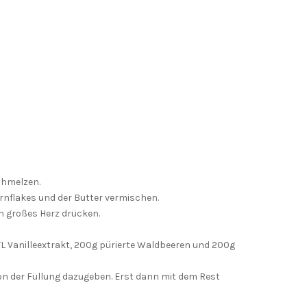
chmelzen.
ornflakes und der Butter vermischen.
in großes Herz drücken.
 TL Vanilleextrakt, 200g pürierte Waldbeeren und 200g
von der Füllung dazugeben. Erst dann mit dem Rest