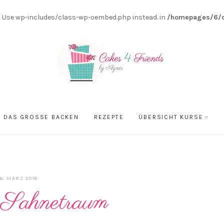
0! Use wp-includes/class-wp-oembed.php instead. in
/homepages/6/d
DAS GROSSE BACKEN
REZEPTE
ÜBERSICHT KURSE
6. MÄRZ 2018
 Sahnetraum