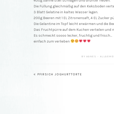
400g Sahne steif schlagen und drunter heben.
Die Füllung gleichmäßig auf den Keksboden vertei
3 Blatt Gelatine in kaltes Wasser legen.
200g Beeren mit 1 EL Zitronensaft, 4 EL Zucker pü
Die Gelantine im Topf leicht erwärmen und die Be
Das Fruchtpürre auf dem Kuchen verteilen und n
Es schmeckt soooo lecker, fruchtig und frisch…
einfach zum verlieben
BY
AGNES
ALLGEME
Beitragsnavigation
PFIRSICH JOGHURTTORTE